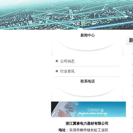
新闻中心
公司动态
行业资讯
联系电话
浙江冀泰电力器材有限公司
地址
：乐清市柳市镇长虹工业区