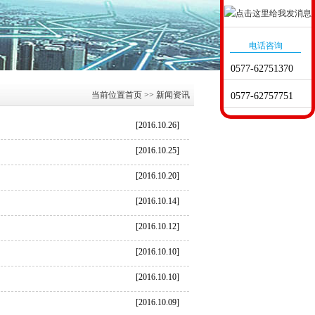
电话咨询
0577-62751370
当前位置
首页
>>
新闻资讯
0577-62757751
[2016.10.26]
[2016.10.25]
[2016.10.20]
[2016.10.14]
[2016.10.12]
[2016.10.10]
[2016.10.10]
[2016.10.09]