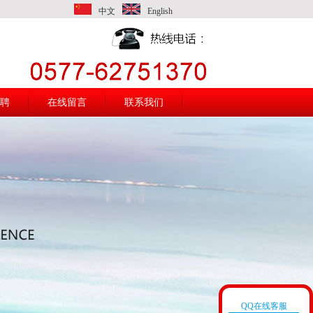
中文
English
聘
在线留言
联系我们
QQ在线客服