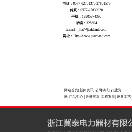
电话
：0577-62751370 27861579
传真
：0577-27839020
手机
：13905874390
邮编
：325604
Email
：jitai@jitaidianli.com
网址
：Http://www.jitaidianli.com
网站首页
|
新闻资讯
|
公司动态
|
行业资
讯
|
产品中心
|
走进冀泰
|
工程案例
|
设备工艺