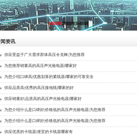
新闻资讯
供应受益于广大需求群体高压令克棒|为您推荐
为您推荐销量高的高压声光验电器|哪家好
为您介绍口碑高|优惠划算的紧线器|哪家的可靠安全
供应品质高|优秀的高压接地线|哪家的好
供应销量好|品质高的高压声光验电器|哪家好
为您介绍什么是口碑好|价格低的高压声光验电器|为您推荐
为您介绍什么是口碑好|价格低的高压声光验电器|为您推荐
供应优质的卡线器|便宜的卡线器哪家有