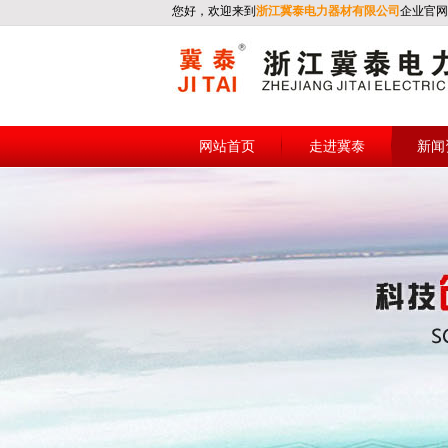
您好，欢迎来到
浙江冀泰电力器材有限公司
企业官网
网站首页
走进冀泰
新闻