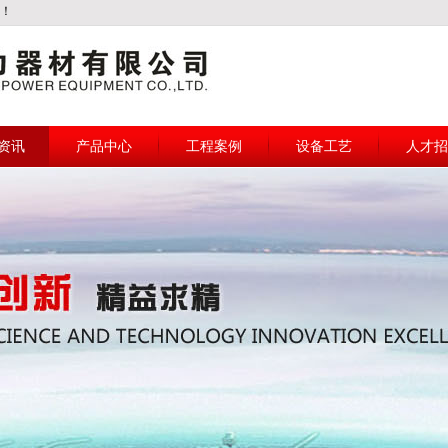
！
资讯
产品中心
工程案例
设备工艺
人才招